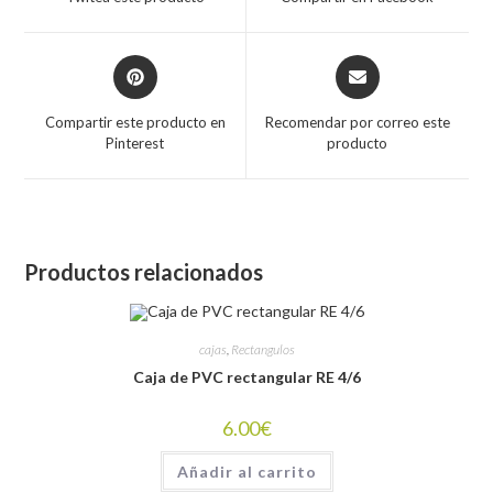
new
new
window
window
Opens
Opens
in
in
a
a
Compartir este producto en
Recomendar por correo este
new
new
Pinterest
producto
window
window
Productos relacionados
cajas
,
Rectangulos
Caja de PVC rectangular RE 4/6
6.00
€
Añadir al carrito