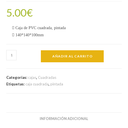
5.00
€
Caja de PVC cuadrada, pintada
140*140*100mm
Caja
AÑADIR AL CARRITO
de
PVC
cuadrada
Categorías:
cajas
,
Cuadradas
CU
Etiquetas:
caja cuadrada
,
pintada
3/4
cantidad
INFORMACIÓN ADICIONAL