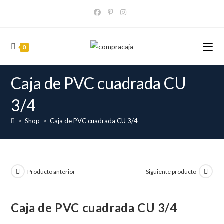
Ir
al
contenido
0
Caja de PVC cuadrada CU
3/4
>
Shop
>
Caja de PVC cuadrada CU 3/4
Producto anterior
Siguiente producto
Caja de PVC cuadrada CU 3/4