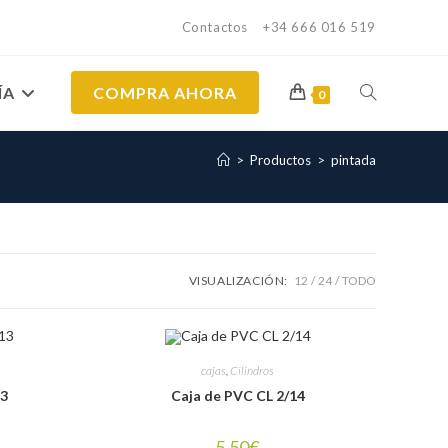
Contactos
+34 666 016 519
ÍA
COMPRA AHORA
ALTERNAR
0
>
Productos
>
pintada
BÚSQUEDA
DE
VISUALIZACIÓN:
12
24
TODO
LA
cajas
,
Cilindros
WEB
13
Caja de PVC CL 2/14
5.50
€