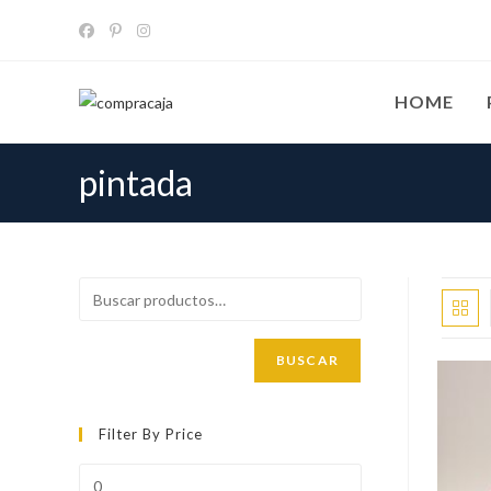
Ir
al
contenido
HOME
pintada
BUSCAR
Filter By Price
Precio