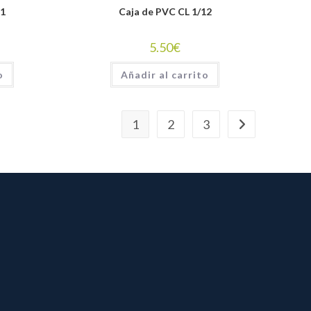
11
Caja de PVC CL 1/12
5.50
€
o
Añadir al carrito
1
2
3