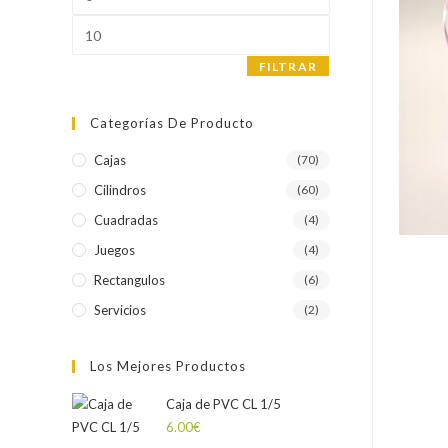
mínimo
Precio
máximo
FILTRAR
Categorías De Producto
Cajas
(70)
Cilindros
(60)
Cuadradas
(4)
Juegos
(4)
Rectangulos
(6)
Servicios
(2)
Los Mejores Productos
Caja de PVC CL 1/5
6.00
€