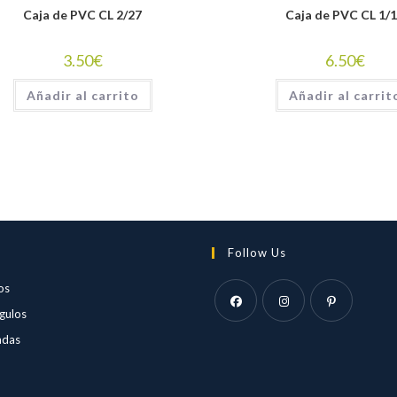
Caja de PVC CL 2/27
Caja de PVC CL 1/
3.50
€
6.50
€
Añadir al carrito
Añadir al carrit
Follow Us
Se
os
abre
Se
gulos
en
Se
Se
Se
abre
Se
adas
una
abre
abre
abre
en
abre
Se
nueva
en
en
en
una
en
abre