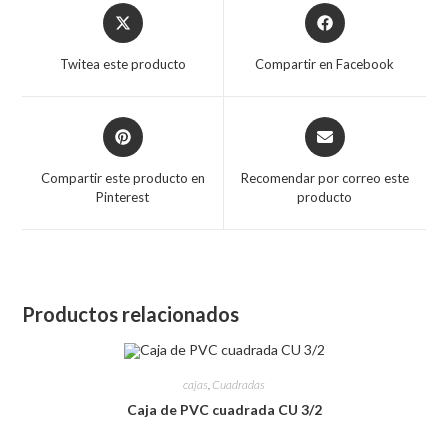
Opens
Opens
in
in
a
a
Twitea este producto
Compartir en Facebook
new
new
window
window
Opens
Opens
in
in
a
a
Compartir este producto en
Recomendar por correo este
new
new
Pinterest
producto
window
window
Productos relacionados
cajas
,
Cuadradas
Caja de PVC cuadrada CU 3/2