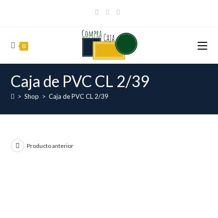
Ir
al
contenido
0
Caja de PVC CL 2/39
>
Shop
>
Caja de PVC CL 2/39
Producto anterior