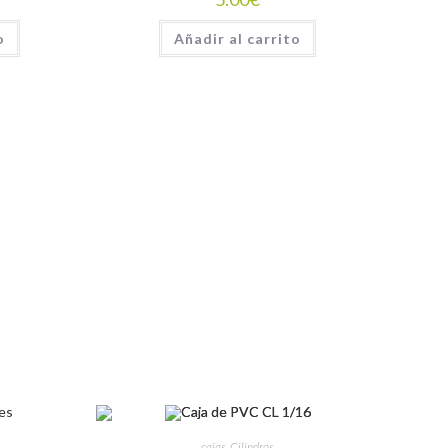
o
Añadir al carrito
cajas
,
Cilindros