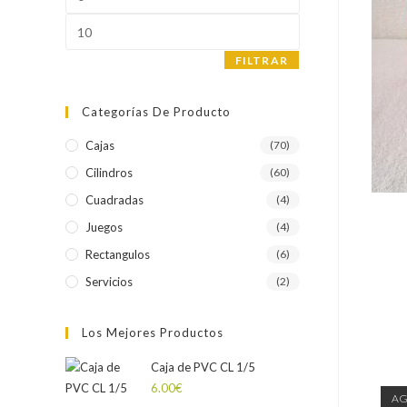
mínimo
Precio
máximo
FILTRAR
Categorías De Producto
Cajas
(70)
Cilindros
(60)
Cuadradas
(4)
Juegos
(4)
Rectangulos
(6)
Servicios
(2)
Los Mejores Productos
Caja de PVC CL 1/5
6.00
€
A