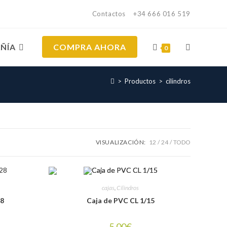
Contactos
+34 666 016 519
ÑÍA
COMPRA AHORA
ALTERNAR
0
>
Productos
>
cilindros
BÚSQUEDA
DE
VISUALIZACIÓN:
12
24
TODO
LA
cajas
,
Cilindros
WEB
28
Caja de PVC CL 1/15
5.00
€