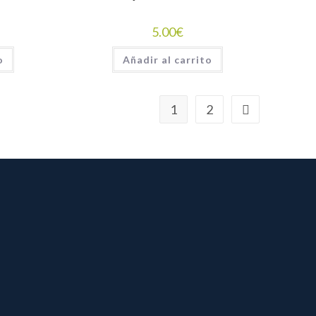
5.00
€
o
Añadir al carrito
1
2