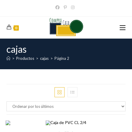
Ir
al
contenido
0
cajas
>
Productos
>
cajas
>
Página 2