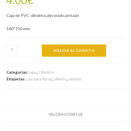
Caja de PVC cilindrico,decorado,pintado
160*150 mm
Caja
AÑADIR AL CARRITO
de
PVC
CL
Categorías:
cajas
,
Cilindros
2/5
Etiquetas:
caja para flores
,
cilindro
,
pintado
cantidad
VALORACIONES (0)