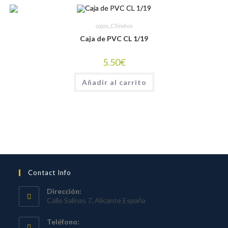
cajas
,
Cilindros
Caja de PVC CL 1/19
5.50
€
Añadir al carrito
Contact Info
Dirección:
Calle Salinas 7, Alicante España
Teléfono: