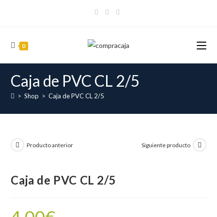
Ir
al
contenido
0
Caja de PVC CL 2/5
>
Shop
>
Caja de PVC CL 2/5
Producto anterior
Siguiente producto
Caja de PVC CL 2/5
4.00
€