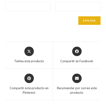
Opens
Opens
in
in
a
a
Twitea este producto
Compartir en Facebook
new
new
window
window
Opens
Opens
in
in
a
a
Compartir este producto en
Recomendar por correo este
new
new
Pinterest
producto
window
window