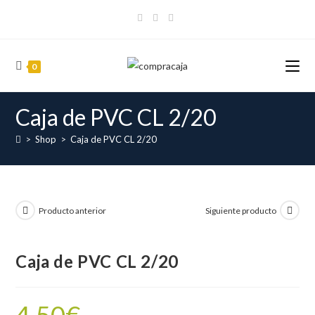
Ir
al
contenido
0
Caja de PVC CL 2/20
>
Shop
>
Caja de PVC CL 2/20
Producto anterior
Siguiente producto
Caja de PVC CL 2/20
4.50
€