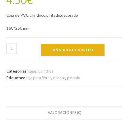
Caja de PVC cilindrico,pintado,decorado
160*250 mm
Caja
AÑADIR AL CARRITO
de
PVC
CL
Categorías:
cajas
,
Cilindros
2/20
Etiquetas:
caja para flores
,
cilindro
,
pintado
cantidad
VALORACIONES (0)