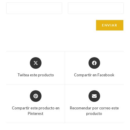
Opens
Opens
in
in
a
a
Twitea este producto
Compartir en Facebook
new
new
window
window
Opens
Opens
in
in
a
a
Compartir este producto en
Recomendar por correo este
new
new
Pinterest
producto
window
window