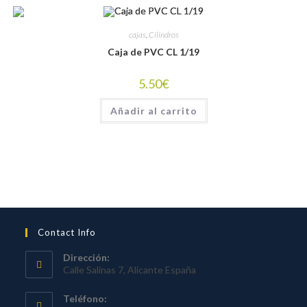
cajas
,
Cilindros
Caja de PVC CL 1/19
5.50
€
Añadir al carrito
Contact Info
Dirección:
Calle Salinas 7, Alicante España
Teléfono: