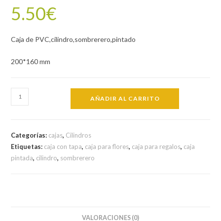
5.50
€
Caja de PVC,cilindro,sombrerero,pintado
200*160 mm
Caja
AÑADIR AL CARRITO
de
PVC
CL
Categorías:
cajas
,
Cilindros
1/7
Etiquetas:
caja con tapa
,
caja para flores
,
caja para regalos
,
caja
cantidad
pintada
,
cilindro
,
sombrerero
VALORACIONES (0)