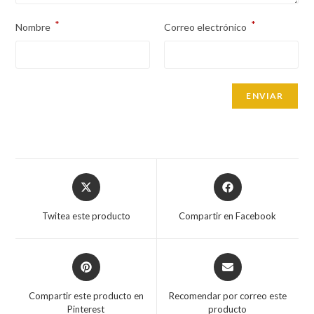
*
*
Nombre
Correo electrónico
Opens
Opens
in
in
a
a
Twitea este producto
Compartir en Facebook
new
new
window
window
Opens
Opens
in
in
a
a
Compartir este producto en
Recomendar por correo este
new
new
Pinterest
producto