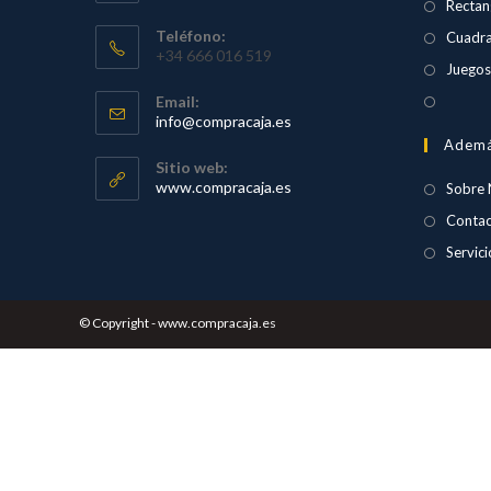
Rectan
Teléfono:
Cuadr
+34 666 016 519
Juegos
Se
Email:
Se
info@compracaja.es
abre
abre
Adem
en
en
Sitio web:
tu
una
www.compracaja.es
Sobre 
aplicación
nueva
Contac
pesta
Servici
© Copyright - www.compracaja.es