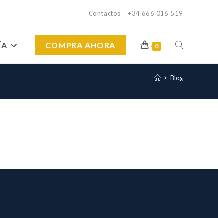
Contactos
+34 666 016 519
ÍA
COMPRA AHORA
ALTERNAR
0
>
Blog
BÚSQUEDA
DE
LA
WEB