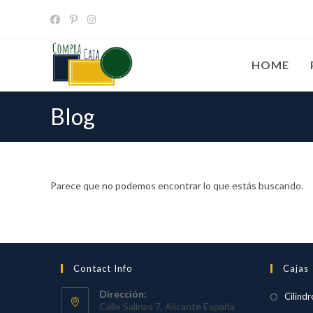
Ir
al
contenido
HOME
Blog
Parece que no podemos encontrar lo que estás buscando.
Contact Info
Cajas
Dirección:
Cilindr
Calle Salinas 7, Alicante España