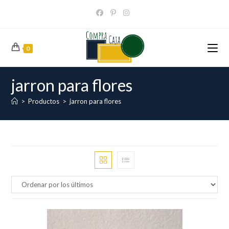
Ir
al
contenido
0
jarron para flores
>
Productos
>
jarron para flores