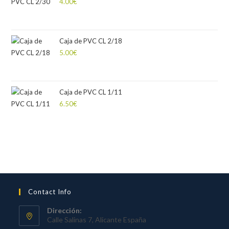
4.00
€
Caja de PVC CL 2/18
5.00
€
Caja de PVC CL 1/11
6.50
€
Contact Info
Dirección:
Calle Salinas 7, Alicante España